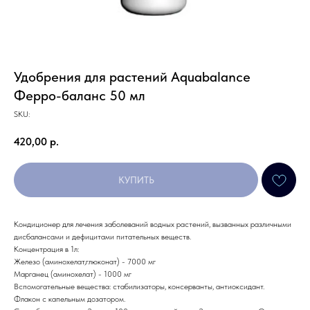
Удобрения для растений Aquabalance
Ферро-баланс 50 мл
SKU:
420,00
р.
КУПИТЬ
Кондиционер для лечения заболеваний водных растений, вызванных различными
дисбалансами и дефицитами питательных веществ.
Концентрация в 1л:
Железо (аминохелат,глюконат) - 7000 мг
Марганец (аминохелат) - 1000 мг
Вспомогательные вещества: стабилизаторы, консерванты, антиоксидант.
Флакон с капельным дозатором.