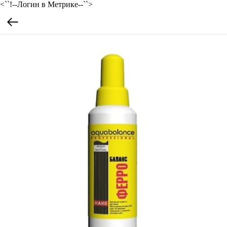
<``!--Логин в Метрике--``>