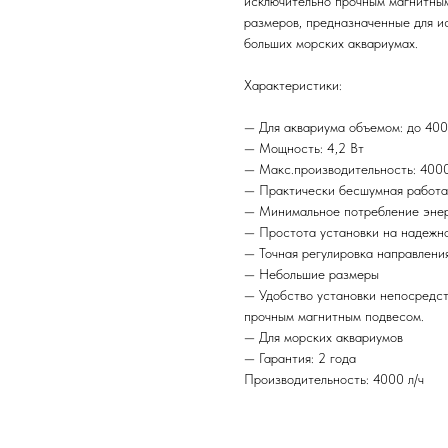
исключительно прочным магнитны
размеров, предназначенные для ис
больших морских аквариумах.
Характеристики:
— Для аквариума объемом: до 400
— Мощность: 4,2 Вт
— Макс.производительность: 4000
— Практически бесшумная работа
— Минимальное потребление энерг
— Простота установки на надежн
— Точная регулировка направлени
— Небольшие размеры
— Удобство установки непосредст
прочным магнитным подвесом.
— Для морских аквариумов
— Гарантия: 2 года
Производительность: 4000 л/ч