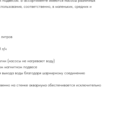
м подвесом. В ассортименте имеются насосы различных
пользования, соответственно, в маленьких, средних и
 литров
 л/ч
ии (насосы не нагревают воду)
ом магнитном подвесе
я выхода воды благодаря шарнирному соединению
венно на стенке аквариума обеспечивается исключительно