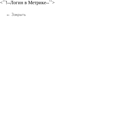
<``!--Логин в Метрике--``>
Закрыть