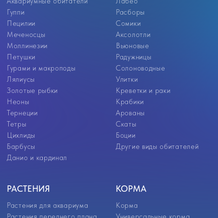
РАСТЕНИЯ
КОРМА
Растения для аквариума
Корма
Растения переднего плана
Универсальные корма
Растения среднего плана
Корма для цихлид
Растения заднего плана
Корм для золотых рыбок
Аквариумные мхи
Корм для петушков
Корм для донных рыб
Корм для ракообразных
Корм для мальков
Замороженный корм