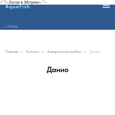
<``!--Логин в Метрике--``>
AquaFish
<< Назад
Главная
→
Каталог
→
Аквариумные рыбки
→
Данио
Данио
Политика конфиденциальности