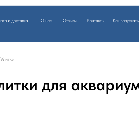
ата и доставка
О нас
Отзывы
Контакты
Как запускать
Улитки
литки для аквариу