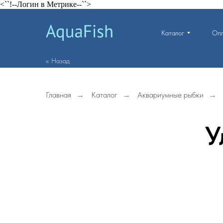
<``!--Логин в Метрике--``>
Каталог
Опл
<< Назад
Главная
→
Каталог
→
Аквариумные рыбки
→
У