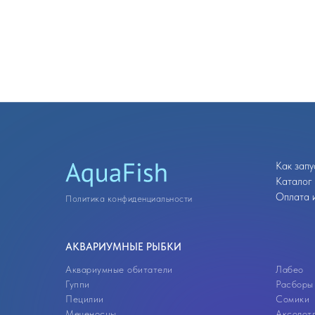
Как запу
Каталог
Оплата и
Политика конфиденциальности
АКВАРИУМНЫЕ РЫБКИ
Аквариумные обитатели
Лабео
Гуппи
Расборы
Пецилии
Сомики
Меченосцы
Аксолот