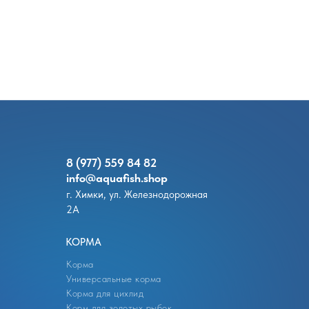
8 (977) 559 84 82
info@
aquafish.shop
г. Химки, ул. Железнодорожная
2А
КОРМА
Корма
Универсальные корма
Корма для цихлид
Корм для золотых рыбок