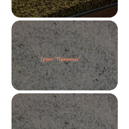
Политика конфиденциальности
8 (977) 559 84 82
Грунт "Премиум"
info@
aquafish.shop
г. Химки, ул. Железнодорожная 2А
Как запускать рыбок
О нас
Каталог товаров
Отзывы
Оплата и доставка
Контакты
АКВАРИУМНЫЕ РЫБКИ
Аквариумные обитатели
Лабео
Гуппи
Расборы
Пецилии
Сомики
Меченосцы
Аксолотли
Моллинезии
Вьюновые