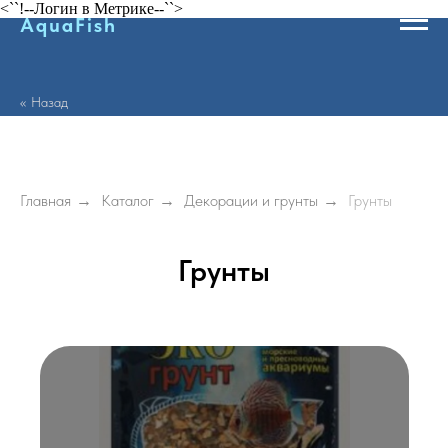
<``!--Логин в Метрике--``>
AquaFish
<< Назад
Главная
→
Каталог
→
Декорации и грунты
→
Грунты
Грунты