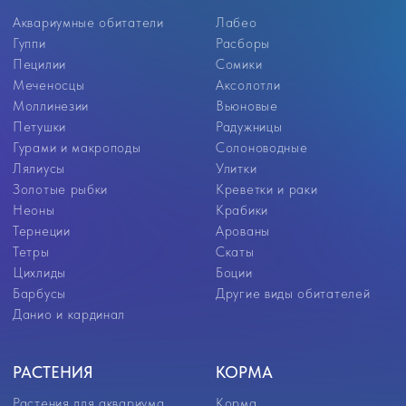
РАСТЕНИЯ
КОРМА
Растения для аквариума
Корма
Растения переднего плана
Универсальные корма
Растения среднего плана
Корма для цихлид
Растения заднего плана
Корм для золотых рыбок
Аквариумные мхи
Корм для петушков
Корм для донных рыб
Корм для ракообразных
Корм для мальков
Замороженный корм