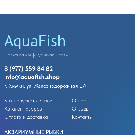
Политика конфиденциальности
8 (977) 559 84 82
info@
aquafish.shop
г. Химки, ул. Железнодорожная 2А
Как запускать рыбок
О нас
Каталог товаров
Отзывы
Оплата и доставка
Контакты
АКВАРИУМНЫЕ РЫБКИ
Аквариумные обитатели
Лабео
Гуппи
Расборы
Пецилии
Сомики
Меченосцы
Аксолотли
Моллинезии
Вьюновые
Петушки
Радужницы
Гурами и макроподы
Солоноводные
Лялиусы
Улитки
Золотые рыбки
Креветки и раки
Неоны
Крабики
Тернеции
Арованы
Тетры
Скаты
Цихлиды
Боции
Барбусы
Другие виды обитателей
Данио и кардинал