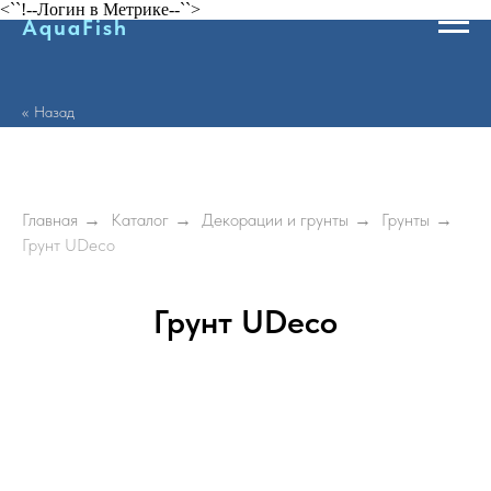
<``!--Логин в Метрике--``>
AquaFish
<< Назад
Главная
→
Каталог
→
Декорации и грунты
→
Грунты
→
Грунт UDeco
Грунт UDeco