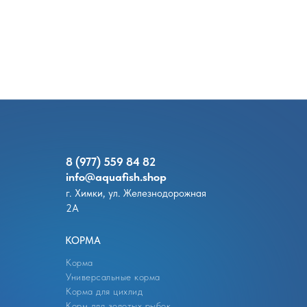
8 (977) 559 84 82
info@
aquafish.shop
г. Химки, ул. Железнодорожная
2А
КОРМА
Корма
Универсальные корма
Корма для цихлид
Корм для золотых рыбок