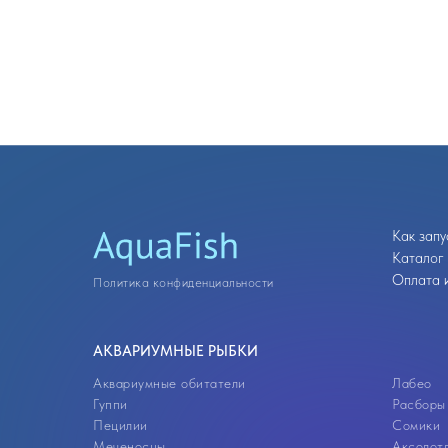
Как запу
Каталог
Оплата и
Политика конфиденциальности
АКВАРИУМНЫЕ РЫБКИ
Аквариумные обитатели
Лабео
Гуппи
Расборы
Пецилии
Сомики
Меченосцы
Аксолот