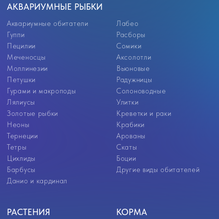
Данио и кардинал
РАСТЕНИЯ
КОРМА
Растения для аквариума
Корма
Растения переднего плана
Универсальные корма
Растения среднего плана
Корма для цихлид
Растения заднего плана
Корм для золотых рыбок
Аквариумные мхи
Корм для петушков
Корм для донных рыб
Корм для ракообразных
Корм для мальков
Замороженный корм