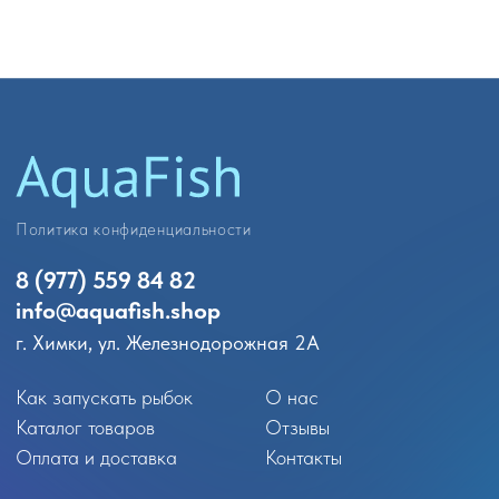
Политика конфиденциальности
8 (977) 559 84 82
info@
aquafish.shop
г. Химки, ул. Железнодорожная 2А
Как запускать рыбок
О нас
Каталог товаров
Отзывы
Оплата и доставка
Контакты
АКВАРИУМНЫЕ РЫБКИ
Аквариумные обитатели
Лабео
Гуппи
Расборы
Пецилии
Сомики
Меченосцы
Аксолотли
Моллинезии
Вьюновые
Петушки
Радужницы
Гурами и макроподы
Солоноводные
Лялиусы
Улитки
Золотые рыбки
Креветки и раки
Неоны
Крабики
Тернеции
Арованы
Тетры
Скаты
Цихлиды
Боции
Барбусы
Другие виды обитателей